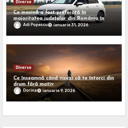
Diverse
Ce mașină a fost preferată în
majoritatea județelor din România în
2025?
Adi Popescu
ianuarie 31, 2026
Diverse
Ce înseamnă când visezi că te întorci din
drum fără motiv
Dorina
ianuarie 9, 2026