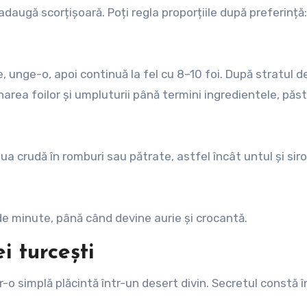
adaugă scorțișoară. Poți regla proporțiile după preferință:
, unge-o, apoi continuă la fel cu 8–10 foi. După stratul de
area foilor și umpluturii până termini ingredientele, păs
ua crudă în romburi sau pătrate, astfel încât untul și sir
e minute, până când devine aurie și crocantă.
i turcești
o simplă plăcintă într-un desert divin. Secretul constă î