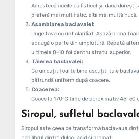
Amestecă nucile cu fisticul și, dacă dorești, 
preferă mai mult fistic, alții mai multă nucă.
Asamblarea baclavalei:
Unge tava cu unt clarifiat. Așază prima foaie
adaugă o parte din umplutură. Repetă altern
ultimele 8–10 foi pentru stratul superior.
Tăierea baclavalei:
Cu un cuțit foarte bine ascuțit, taie baclava
pătrundă uniform după coacere.
Coacerea:
Coace la 170°C timp de aproximativ 45–50 d
Siropul, sufletul baclavale
Siropul este ceea ce transformă baclavaua dintr-
echilibrul dintre dulce, acid și aromat.