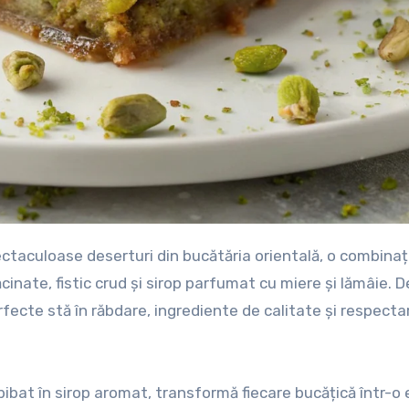
ăcinate, fistic crud și sirop parfumat cu miere și lămâie. D
fecte stă în răbdare, ingrediente de calitate și respecta
bibat în sirop aromat, transformă fiecare bucățică într-o 