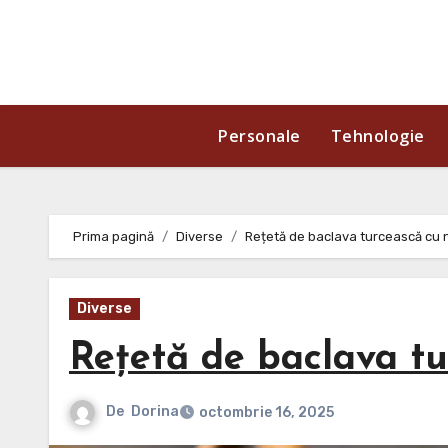
Skip
to
content
Personale
Tehnologie
Prima pagină
Diverse
Rețetă de baclava turcească cu nu
Diverse
Rețetă de baclava tur
De
Dorina
octombrie 16, 2025