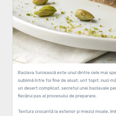
Baclava turcească este unul dintre cele mai spectaculoase deserturi din bucătăria orientală, o combinație
sublimă între foi fine de aluat, unt topit, nuci m
un desert complicat, secretul unei baclavale per
fiecărui pas al procesului de preparare.
Textura crocantă la exterior și miezul moale, îm