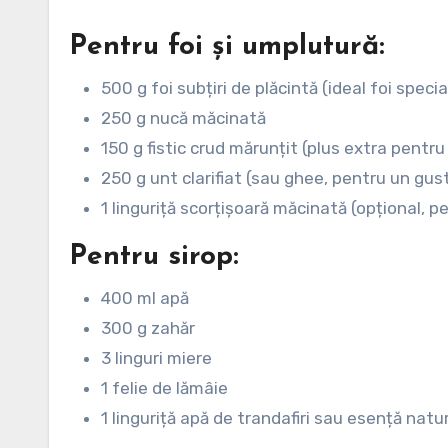
Pentru foi și umplutură:
500 g foi subțiri de plăcintă (ideal foi spec
250 g nucă măcinată
150 g fistic crud mărunțit (plus extra pentru
250 g unt clarifiat (sau ghee, pentru un gust
1 linguriță scorțișoară măcinată (opțional, 
Pentru sirop:
400 ml apă
300 g zahăr
3 linguri miere
1 felie de lămâie
1 linguriță apă de trandafiri sau esență natur