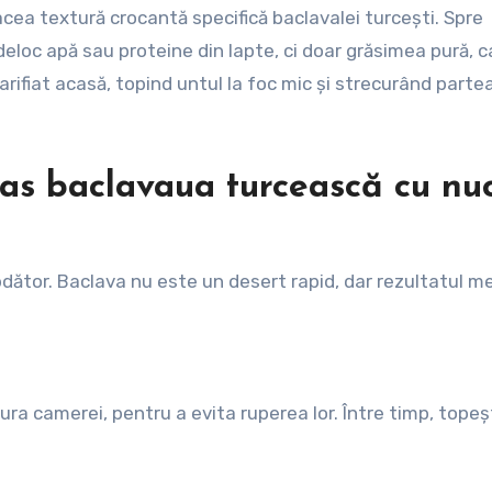
acea textură crocantă specifică baclavalei turcești. Spre
eloc apă sau proteine din lapte, ci doar grăsimea pură, c
arifiat acasă, topind untul la foc mic și strecurând parte
as baclavaua turcească cu nuc
bdător. Baclava nu este un desert rapid, dar rezultatul me
ura camerei, pentru a evita ruperea lor. Între timp, tope