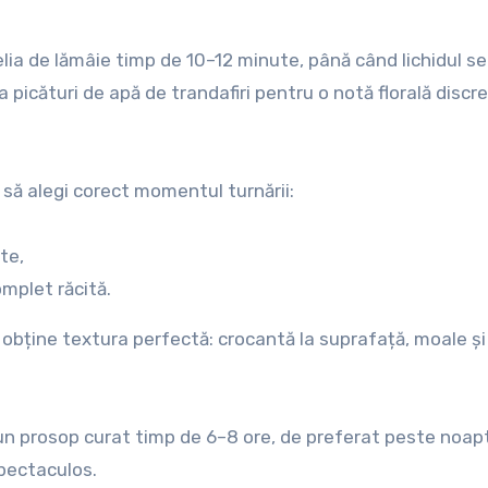
felia de lămâie timp de 10–12 minute, până când lichidul se
 picături de apă de trandafiri pentru o notă florală discre
să alegi corect momentul turnării:
te,
omplet răcită.
e obține textura perfectă: crocantă la suprafață, moale și
 un prosop curat timp de 6–8 ore, de preferat peste noap
spectaculos.