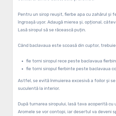
Pentru un sirop reușit, fierbe apa cu zahărul și 
îngroașă ușor. Adaugă mierea și, opțional, câteva
Lasă siropul să se răcească puțin.
Când baclavaua este scoasă din cuptor, trebuie 
fie torni siropul rece peste baclavaua fierbin
fie torni siropul fierbinte peste baclavaua c
Astfel, se evită înmuierea excesivă a foilor și s
suculentă la interior.
După turnarea siropului, lasă tava acoperită cu
Aromele se vor contopi, iar desertul va deveni 