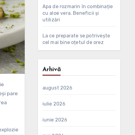
Apa de rozmarin în combinație
cu aloe vera. Beneficii și
utilizări
La ce preparate se potrivește
cel mai bine oțetul de orez
Arhivă
august 2026
eși pare
rea
iulie 2026
iunie 2026
explozie