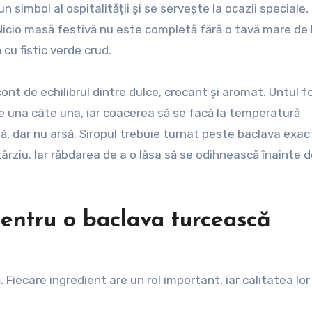
n simbol al ospitalității și se servește la ocazii speciale,
. Nicio masă festivă nu este completă fără o tavă mare de
 cu fistic verde crud.
cont de echilibrul dintre dulce, crocant și aromat. Untul f
unse una câte una, iar coacerea să se facă la temperatură
, dar nu arsă. Siropul trebuie turnat peste baclava exact
ârziu. Iar răbdarea de a o lăsa să se odihnească înainte 
pentru o baclava turcească
Fiecare ingredient are un rol important, iar calitatea lor