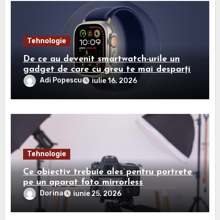
Tehnologie
De ce au devenit smartwatch-urile un
gadget de care cu greu te mai desparți?
Vezi aici mai multe detalii
Adi Popescu
iulie 16, 2026
Tehnologie
Ce obiectiv trebuie ales pentru portrete
pe un aparat foto mirrorless
Dorina
iunie 25, 2026