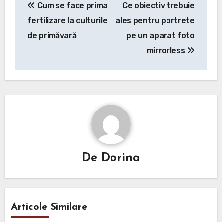
Cum se face prima
Ce obiectiv trebuie
în
fertilizare la culturile
ales pentru portrete
articole
de primăvară
pe un aparat foto
mirrorless
De
Dorina
Articole Similare