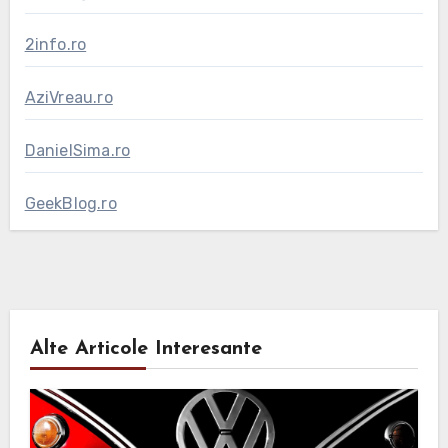
2info.ro
AziVreau.ro
DanielSima.ro
GeekBlog.ro
Alte Articole Interesante