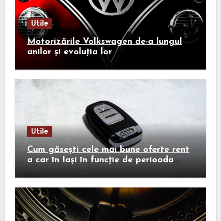
Utile
Motorizările Volkswagen de-a lungul
anilor și evoluția lor
Utile
Cum găsești cele mai bune oferte rent
a car în Iași în funcție de perioada
călătoriei