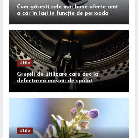
Cum găsești cele mai bune oferte rent
a car în Iași în funcție de perioada
călătoriei
Utile
Greșeli de utilizare care duc la
defectarea mașinii de spălat
Utile