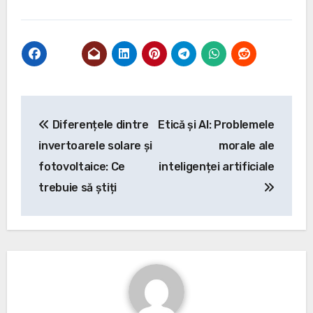
Navigare
Diferențele dintre
Etică și AI: Problemele
în
invertoarele solare și
morale ale
articole
fotovoltaice: Ce
inteligenței artificiale
trebuie să știți