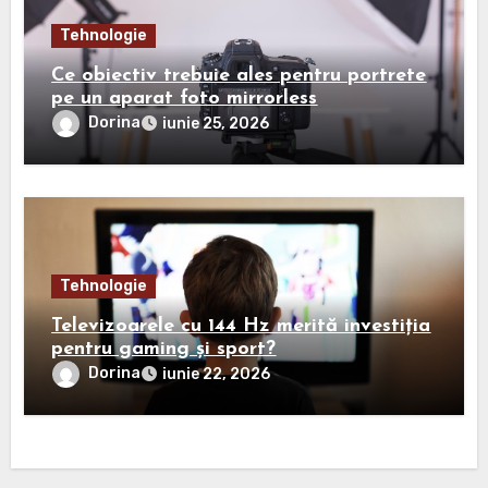
Tehnologie
Ce obiectiv trebuie ales pentru portrete
pe un aparat foto mirrorless
Dorina
iunie 25, 2026
Tehnologie
Televizoarele cu 144 Hz merită investiția
pentru gaming și sport?
Dorina
iunie 22, 2026