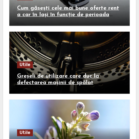
Cum găsești cele mai bune oferte rent
a car în Iași în funcție de perioada
călătoriei
Utile
Greșeli de utilizare care duc la
defectarea mașinii de spălat
Utile