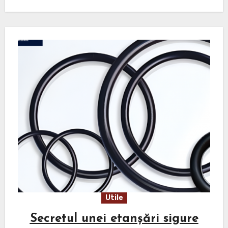
Utile
Secretul unei etanșări sigure