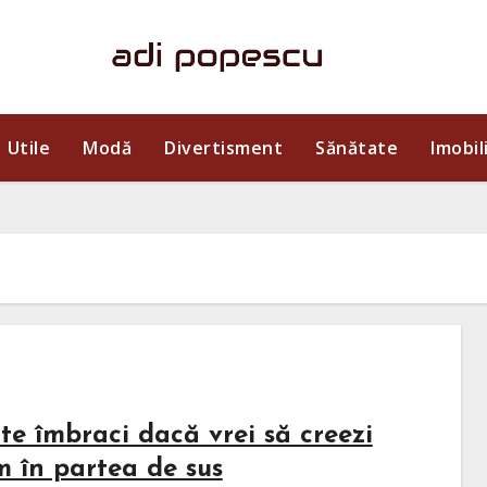
Utile
Modă
Divertisment
Sănătate
Imobil
te îmbraci dacă vrei să creezi
m în partea de sus