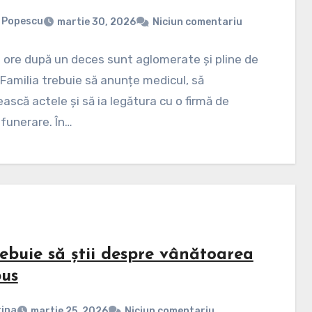
 Popescu
martie 30, 2026
Niciun comentariu
 ore după un deces sunt aglomerate și pline de
. Familia trebuie să anunțe medicul, să
ască actele și să ia legătura cu o firmă de
i funerare. În…
rebuie să știi despre vânătoarea
pus
ina
martie 25, 2026
Niciun comentariu