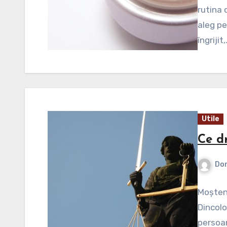
rutina 
aleg pe
îngrijit
Utile
Ce dr
Dor
Moșteni
Dincolo
persoan