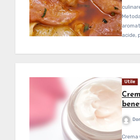
culinar
Metoda
aromat 
acide, 
Utile
Crema
benef
Dor
Crema C