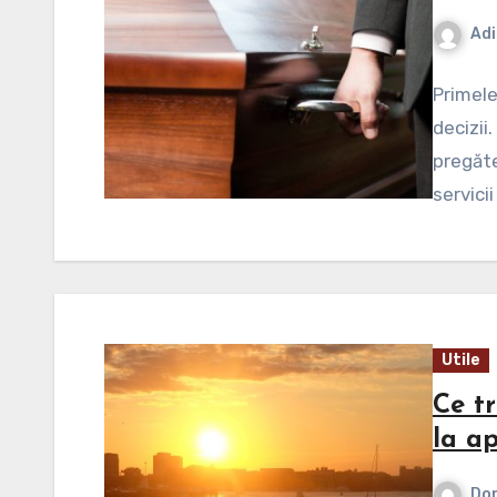
Adi
Primele
decizii
pregăte
servici
Utile
Ce t
la a
Dor