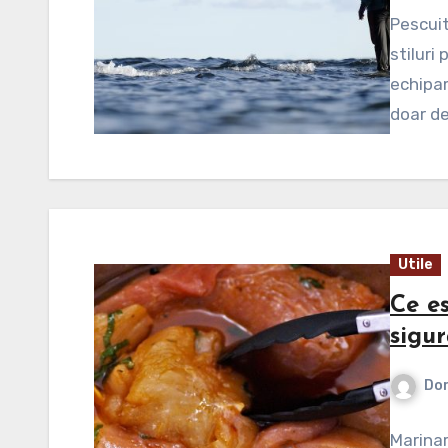
Pescuit
stiluri
echipam
doar de
Utile
Ce e
sigu
Dor
Marinar