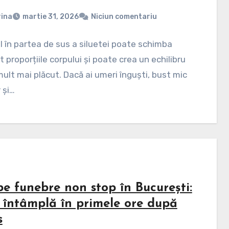
ina
martie 31, 2026
Niciun comentariu
 în partea de sus a siluetei poate schimba
 proporțiile corpului și poate crea un echilibru
mult mai plăcut. Dacă ai umeri înguști, bust mic
 și…
e funebre non stop în București:
e întâmplă în primele ore după
s