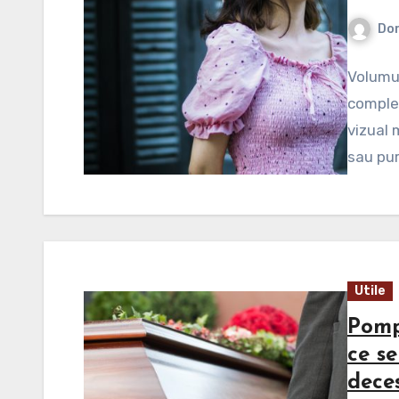
Dor
Volumul
complet
vizual 
sau pur
Utile
Pomp
ce s
dece