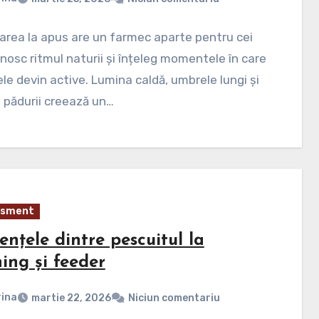
rea la apus are un farmec aparte pentru cei
nosc ritmul naturii și înțeleg momentele în care
le devin active. Lumina caldă, umbrele lungi și
a pădurii creează un…
isment
ențele dintre pescuitul la
ing și feeder
ina
martie 22, 2026
Niciun comentariu