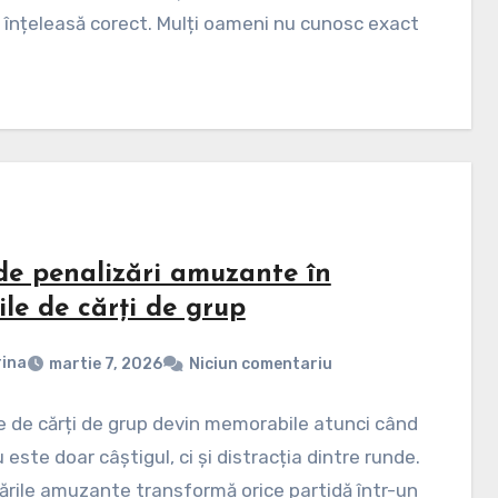
 înțeleasă corect. Mulți oameni nu cunosc exact
 de penalizări amuzante în
ile de cărți de grup
ina
martie 7, 2026
Niciun comentariu
e de cărți de grup devin memorabile atunci când
 este doar câștigul, ci și distracția dintre runde.
ările amuzante transformă orice partidă într-un