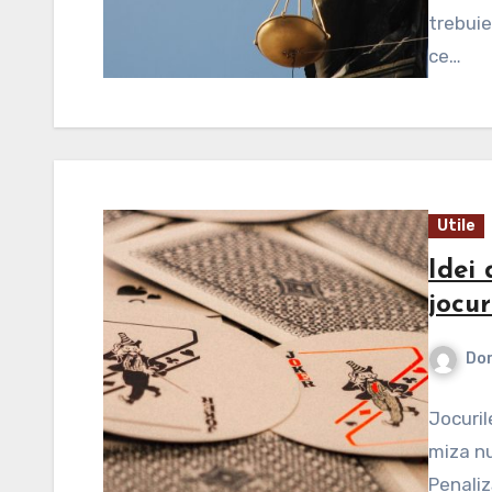
trebuie
ce…
Utile
Idei
jocur
Dor
Jocuril
miza nu
Penaliz