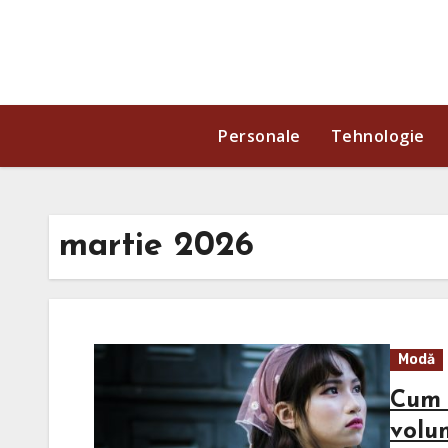
Skip
to
content
Personale
Tehnologie
martie 2026
Modă
Cum 
volu