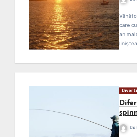
Vânătoa
care cu
animale
liniște
Divert
Difer
spinn
Dor