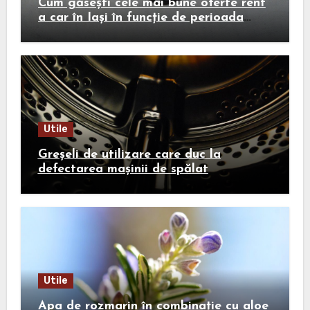
Cum găsești cele mai bune oferte rent
a car în Iași în funcție de perioada
călătoriei
Utile
Greșeli de utilizare care duc la
defectarea mașinii de spălat
Utile
Apa de rozmarin în combinație cu aloe