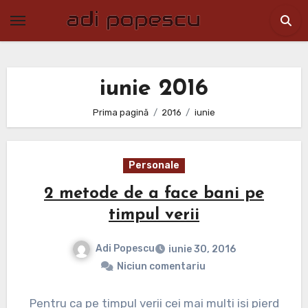
Skip
to
content
iunie 2016
Prima pagină
2016
iunie
Personale
2 metode de a face bani pe
timpul verii
Adi Popescu
iunie 30, 2016
Niciun comentariu
Pentru ca pe timpul verii cei mai multi isi pierd